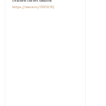
Drachen Olli bei Amazon:
https://amzn.to/3XfUCfQ