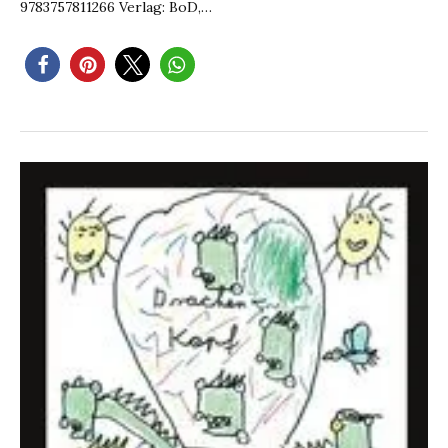
9783757811266 Verlag: BoD,…