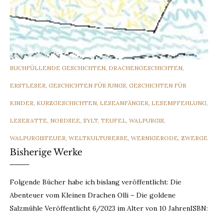
CATEGORIES
BUCHFÜLLENDE GESCHICHTEN
,
DRACHENGESCHICHTEN
,
ERSTLESER
,
GESCHICHTEN FÜR JUNGS
,
GESCHICHTEN FÜR
KINDER
,
KURZGESCHICHTEN
,
LESEANFÄNGER
,
LESEMPFEHLUNG
,
LESERATTE
,
NORDSEE
,
SYLT
,
TEUFEL
,
WALPURGIS
,
WALPURGISFEUER
,
WELTKULTURERBE
,
WERNIGERODE
,
ZWERGE
Bisherige Werke
Folgende Bücher habe ich bislang veröffentlicht: Die
Abenteuer vom Kleinen Drachen Olli – Die goldene
Salzmühle Veröffentlicht 6/2023 im Alter von 10 JahrenISBN: