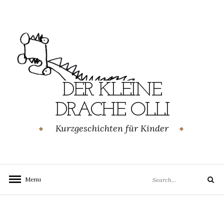
Skip
to
content
DER KLEINE
DRACHE OLLI
Kurzgeschichten für Kinder
Search
Menu
Search
for: