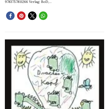
9783757811266 Verlag: BoD,…