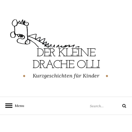
Skip
to
content
DER KLEINE
DRACHE OLLI
Kurzgeschichten für Kinder
Search
Menu
Search
for: