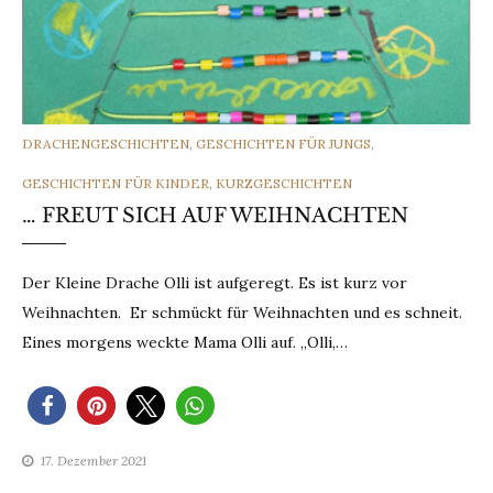
CATEGORIES
DRACHENGESCHICHTEN
,
GESCHICHTEN FÜR JUNGS
,
GESCHICHTEN FÜR KINDER
,
KURZGESCHICHTEN
… FREUT SICH AUF WEIHNACHTEN
Der Kleine Drache Olli ist aufgeregt. Es ist kurz vor
Weihnachten. Er schmückt für Weihnachten und es schneit.
Eines morgens weckte Mama Olli auf. „Olli,…
17. Dezember 2021