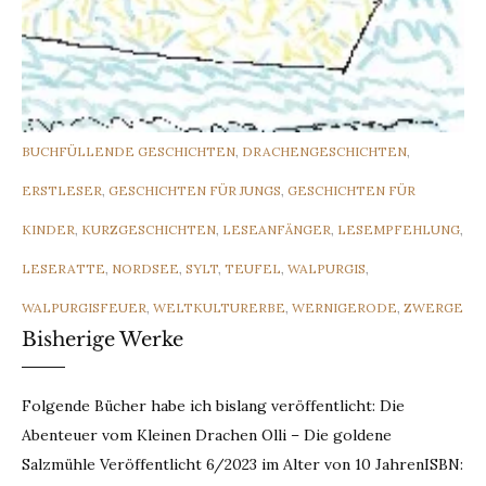
CATEGORIES
BUCHFÜLLENDE GESCHICHTEN
,
DRACHENGESCHICHTEN
,
ERSTLESER
,
GESCHICHTEN FÜR JUNGS
,
GESCHICHTEN FÜR
KINDER
,
KURZGESCHICHTEN
,
LESEANFÄNGER
,
LESEMPFEHLUNG
,
LESERATTE
,
NORDSEE
,
SYLT
,
TEUFEL
,
WALPURGIS
,
WALPURGISFEUER
,
WELTKULTURERBE
,
WERNIGERODE
,
ZWERGE
Bisherige Werke
Folgende Bücher habe ich bislang veröffentlicht: Die
Abenteuer vom Kleinen Drachen Olli – Die goldene
Salzmühle Veröffentlicht 6/2023 im Alter von 10 JahrenISBN: