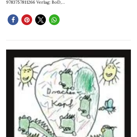
9783757811266 Verlag: BoD,…