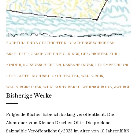
CATEGORIES
BUCHFÜLLENDE GESCHICHTEN
,
DRACHENGESCHICHTEN
,
ERSTLESER
,
GESCHICHTEN FÜR JUNGS
,
GESCHICHTEN FÜR
KINDER
,
KURZGESCHICHTEN
,
LESEANFÄNGER
,
LESEMPFEHLUNG
,
LESERATTE
,
NORDSEE
,
SYLT
,
TEUFEL
,
WALPURGIS
,
WALPURGISFEUER
,
WELTKULTURERBE
,
WERNIGERODE
,
ZWERGE
Bisherige Werke
Folgende Bücher habe ich bislang veröffentlicht: Die
Abenteuer vom Kleinen Drachen Olli – Die goldene
Salzmühle Veröffentlicht 6/2023 im Alter von 10 JahrenISBN: