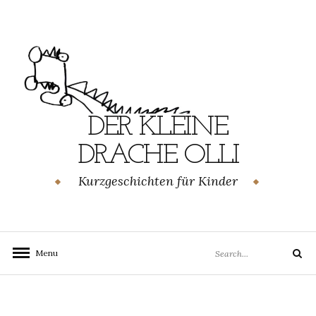
Skip
to
content
DER KLEINE
DRACHE OLLI
Kurzgeschichten für Kinder
Search
Menu
Search
for: