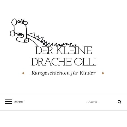
Skip
to
content
DER KLEINE
DRACHE OLLI
Kurzgeschichten für Kinder
Search
Menu
Search
for: