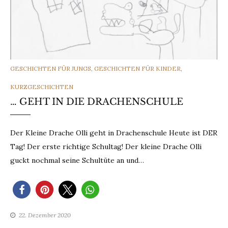
CATEGORIES
GESCHICHTEN FÜR JUNGS
,
GESCHICHTEN FÜR KINDER
,
KURZGESCHICHTEN
… GEHT IN DIE DRACHENSCHULE
Der Kleine Drache Olli geht in Drachenschule Heute ist DER
Tag! Der erste richtige Schultag! Der kleine Drache Olli
guckt nochmal seine Schultüte an und…
22. Dezember 2020