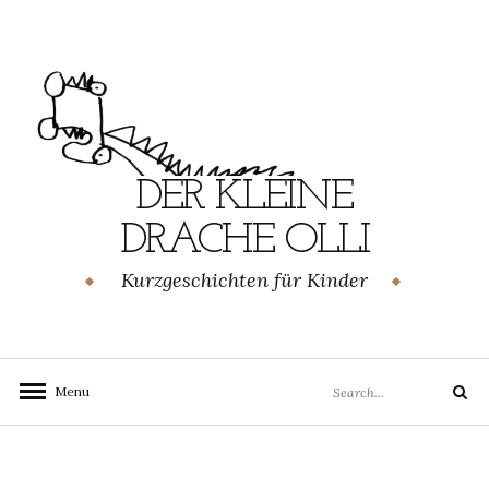
Skip
to
content
DER KLEINE
DRACHE OLLI
Kurzgeschichten für Kinder
Search
Menu
Search
for: