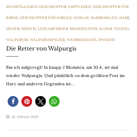
BUCHFÜLLENDE GESCHICHTEN
,
ERSTLESER
,
GESCHICHTEN FÜR
JUNGS
,
GESCHICHTEN FÜR KINDER
,
GOSLAR
,
HAHNENKLEE
,
HARZ
,
HEXEN
,
HÜBICH
,
LESEANFÄNGER
,
NEUIGKEITEN
,
SAGEN
,
TEUFEL
,
WALPURGIS
,
WALPURGISFEUER
,
WERNIGERODE
,
ZWERGE
Die Retter von Walpurgis
Bin ich aufgeregt! In knapp 2 Monaten, am 30.4., ist mal
wieder Walpurgis. Und pünktlich zu dem größten Fest im
Harz und anderen Gegenden ist…
24. Februar 2025