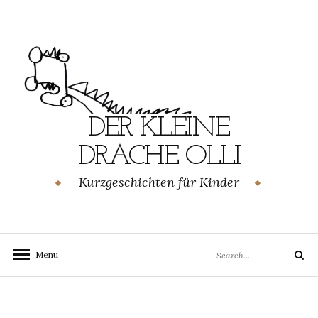
Skip
to
content
DER KLEINE
DRACHE OLLI
Kurzgeschichten für Kinder
Search
Menu
Search
for: