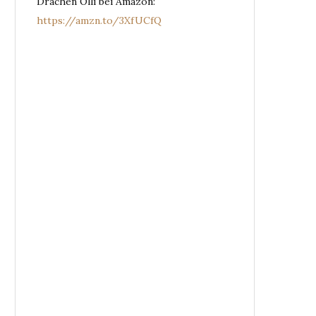
Drachen Olli bei Amazon:
https://amzn.to/3XfUCfQ