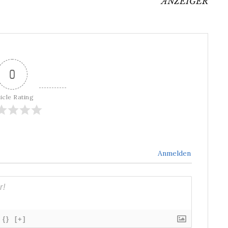
ANZEIGER
0
icle Rating
Anmelden
{}
[+]