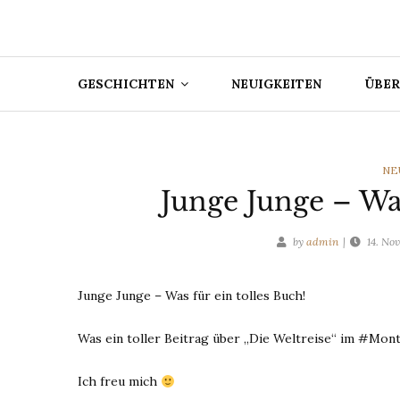
GESCHICHTEN
NEUIGKEITEN
ÜBER
CA
NE
Junge Junge – Was
by
admin
14. No
Junge Junge – Was für ein tolles Buch!
Was ein toller Beitrag über „Die Weltreise“ im #Mo
Ich freu mich