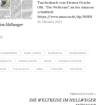
Taschenbuch vom Kleinen Drache
Olli , "Die Weltreise", ist bei Amazon
erhältlich!
https://www.amazon.de/dp/B0BH
KLZ6ZK Und darum geht es: Der
10. Oktober 2022
 im Hellweger
Kleine Drache Olli ist aufgeregt: Er
darf am großen
Drachenheißluftballonrennen rund
22
um die Welt teilnehmen. Start und
Ziel ist in Paris, der Hauptstadt von
Frankreich. Auf…
ACHENRENNEN
FERNE LÄNDER
FRANKREICH
FRÖNDENBERG
NDERBUCH
KINDERGARTEN
KRITIK
KURZGESCHICHTEN
WEIZ
TOLLES BUCH
UNNA
VORLESEN
WELTREISE
PREVIOUS POST »
DIE WELTREISE IM HELLWEGER