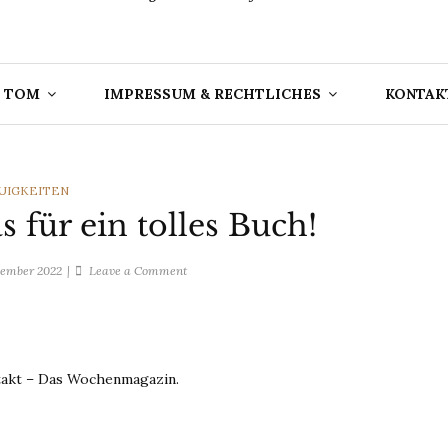
 TOM
IMPRESSUM & RECHTLICHES
KONTAK
TEGORIES
UIGKEITEN
 für ein tolles Buch!
on
vember 2022
Leave a Comment
Junge
Junge
–
Was
ntakt – Das Wochenmagazin.
für
ein
tolles