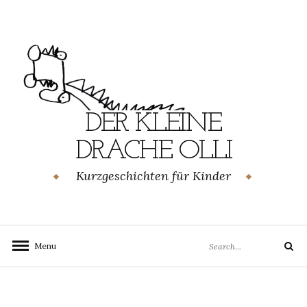
Skip
to
content
DER KLEINE
DRACHE OLLI
Kurzgeschichten für Kinder
Search
Menu
Search
for: