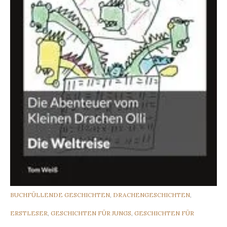
CATEGORIES
BUCHFÜLLENDE GESCHICHTEN
,
DRACHENGESCHICHTEN
,
ERSTLESER
,
GESCHICHTEN FÜR JUNGS
,
GESCHICHTEN FÜR