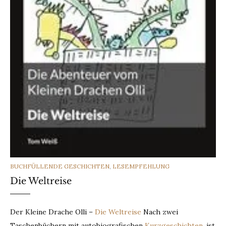
CATEGORIES
BUCHFÜLLENDE GESCHICHTEN
,
LESEMPFEHLUNG
Die Weltreise
Der Kleine Drache Olli –
Die Weltreise
Nach zwei
Taschenbüchern mit autobiografischen
Kurzgeschichten
, ist