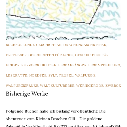
CATEGORIES
BUCHFÜLLENDE GESCHICHTEN
,
DRACHENGESCHICHTEN
,
ERSTLESER
,
GESCHICHTEN FÜR JUNGS
,
GESCHICHTEN FÜR
KINDER
,
KURZGESCHICHTEN
,
LESEANFÄNGER
,
LESEMPFEHLUNG
,
LESERATTE
,
NORDSEE
,
SYLT
,
TEUFEL
,
WALPURGIS
,
WALPURGISFEUER
,
WELTKULTURERBE
,
WERNIGERODE
,
ZWERGE
Bisherige Werke
Folgende Bücher habe ich bislang veröffentlicht: Die
Abenteuer vom Kleinen Drachen Olli – Die goldene
Salzmühle Veröffentlicht 6/2023 im Alter von 10 JahrenISBN: