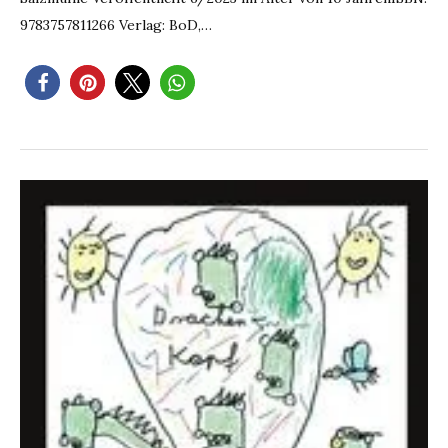
9783757811266 Verlag: BoD,…