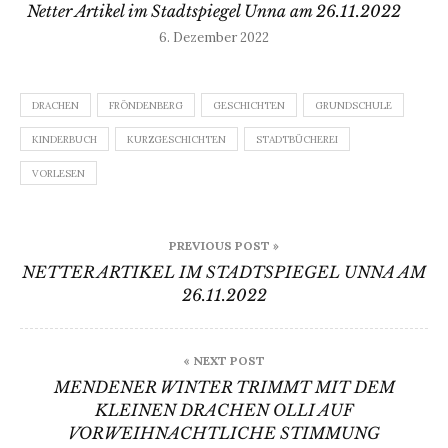
Netter Artikel im Stadtspiegel Unna am 26.11.2022
6. Dezember 2022
DRACHEN
FRÖNDENBERG
GESCHICHTEN
GRUNDSCHULE
KINDERBUCH
KURZGESCHICHTEN
STADTBÜCHEREI
VORLESEN
Beitragsnavigation
PREVIOUS POST »
NETTER ARTIKEL IM STADTSPIEGEL UNNA AM
26.11.2022
« NEXT POST
MENDENER WINTER TRIMMT MIT DEM
KLEINEN DRACHEN OLLI AUF
VORWEIHNACHTLICHE STIMMUNG