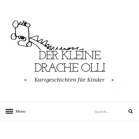
Skip
to
content
DER KLEINE
DRACHE OLLI
Kurzgeschichten für Kinder
Search
Menu
Search
for: