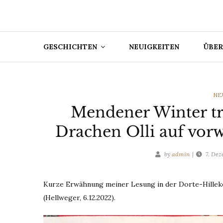
GESCHICHTEN
NEUIGKEITEN
ÜBER
CA
NE
Mendener Winter t
Drachen Olli auf vor
by
admin
7. De
Kurze Erwähnung meiner Lesung in der Dorte-Hille
(Hellweger, 6.12.2022).