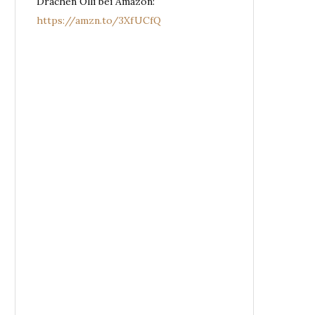
Drachen Olli bei Amazon:
https://amzn.to/3XfUCfQ