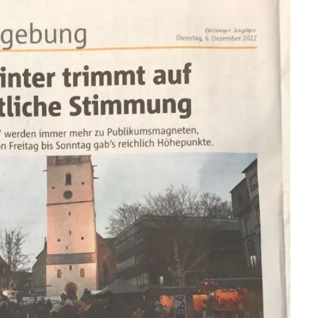
Drachen
Olli
auf
vorweihnachtliche
Stimmung