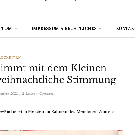
 TOM
IMPRESSUM & RECHTLICHES
KONTAK
TEGORIES
UIGKEITEN
rimmt mit dem Kleinen
weihnachtliche Stimmung
on
zember 2022
Leave a Comment
Mendener
Winter
ke-Bücherei in Menden im Rahmen des Mendener Winters
trimmt
mit
dem
Kleinen