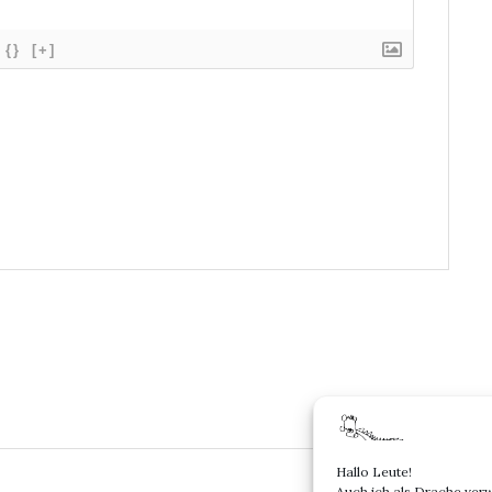
{}
[+]
Hallo Leute!
Auch ich als Drache ver